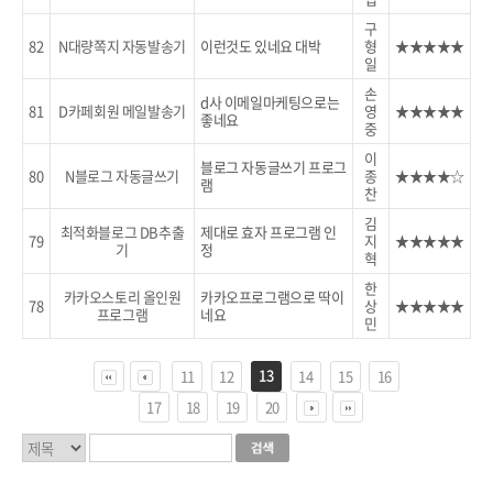
구
82
N대량쪽지 자동발송기
이런것도 있네요 대박
형
★★★★★
일
손
d사 이메일마케팅으로는
81
D카페회원 메일발송기
영
★★★★★
좋네요
중
이
블로그 자동글쓰기 프로그
80
N블로그 자동글쓰기
종
★★★★☆
램
찬
김
최적화블로그 DB추출
제대로 효자 프로그램 인
79
지
★★★★★
기
정
혁
한
카카오스토리 올인원
카카오프로그램으로 딱이
78
상
★★★★★
프로그램
네요
민
13
11
12
14
15
16
17
18
19
20