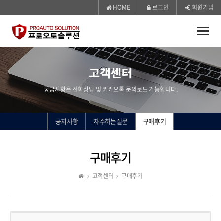
HOME
로그인
회원가입
Toggle
naviga
고객센터
궁금사항은 전화상담 및 카카오톡 문의로도 가능합니다.
공지사항
자주하는질문
구매후기
구매후기
고객센터
구매후기