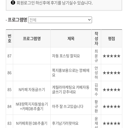
회원로그인 하신후에 후기를 남기실수 있습니다.
프로그램명
작
번
프로그램명
제목
성
평점
호
자
최
87
자동 포스팅 잘되요
윤
★★★★★
규
안
쪽지홍보용으로는 깡페에
86
성
★★★★★
요
하
김
게릴라마케팅요 카페자동
85
N카페 자동글쓰기
혁
★★★★★
글쓰기 강추네요
수
황
N대량쪽지자동발송기
84
아주 잘 쓰고있습니다
규
★★★★★
+카페DB추출기
환
윤
83
N카페회원 DB추출기
후기남기러왓어요
재
★★★★★
섭