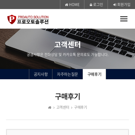
HOME
로그인
회원가입
Toggle
naviga
고객센터
궁금사항은 전화상담 및 카카오톡 문의로도 가능합니다.
공지사항
자주하는질문
구매후기
구매후기
고객센터
구매후기