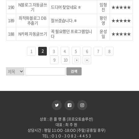
N블로그 자동글쓰
임형
190
드디어 찾았네요 ㅎ
★★★★★
기
진
최적화블로그 DB
황민
189
잘쓰겠습니다.ㅎ
★★★★★
추출기
영
꼭 필요했던 프로그램입니
윤성
188
N카페 자동글쓰기
★★★★★
다
일
2
1
3
4
5
6
7
8
9
10
상호 : 온 플 랫 폼 (프로오토솔루션)
대표 : 최 주 원
상담시간 : 평일 11:OO -18:OO (주말/공휴일 휴무)
TEL : O 1 O - 3 O 8 2 - 4 4 5 3