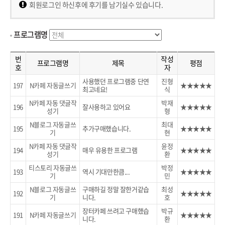
회원로그인 하신후에 후기를 남기실수 있습니다.
프로그램명
번
작성
프로그램명
제목
평점
호
자
사용했던 프로그램중 단연
진형
197
N카페 자동글쓰기
★★★★★
최고네요!
식
N카페 자동 댓글작
박재
196
잘사용하고 있어요
★★★★★
성기
형
N블로그 자동글쓰
최대
195
추가구매했습니다.
★★★★★
기
현
N카페 자동 댓글작
윤정
194
매우 유용한 프로그램
★★★★★
성기
환
티스토리 자동글쓰
박정
193
역시 기대만한큼...
★★★★★
기
민
N블로그 자동글쓰
구매하길 정말 잘한거같습
최성
192
★★★★★
기
니다.
호
장터카페 쓰려고 구매했습
박규
191
N카페 자동글쓰기
★★★★★
니다.
환