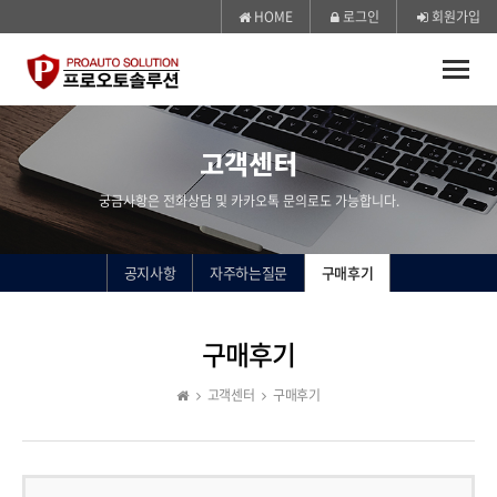
HOME
로그인
회원가입
Toggle
naviga
고객센터
궁금사항은 전화상담 및 카카오톡 문의로도 가능합니다.
공지사항
자주하는질문
구매후기
구매후기
고객센터
구매후기