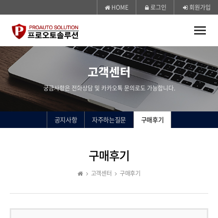
HOME
로그인
회원가입
Toggle
naviga
고객센터
궁금사항은 전화상담 및 카카오톡 문의로도 가능합니다.
공지사항
자주하는질문
구매후기
구매후기
고객센터
구매후기