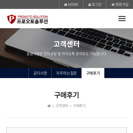
HOME
로그인
회원가입
Toggle
naviga
고객센터
궁금사항은 전화상담 및 카카오톡 문의로도 가능합니다.
공지사항
자주하는질문
구매후기
구매후기
고객센터
구매후기