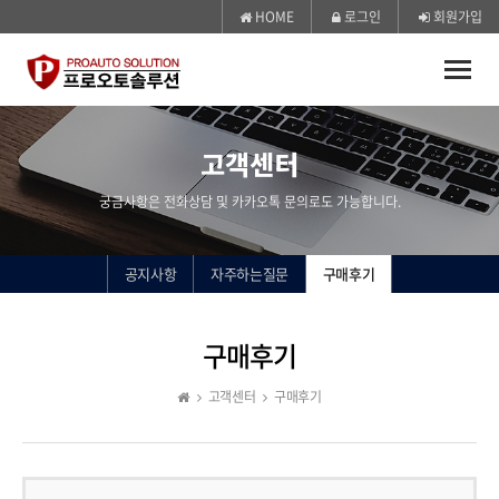
HOME
로그인
회원가입
Toggle
naviga
고객센터
궁금사항은 전화상담 및 카카오톡 문의로도 가능합니다.
공지사항
자주하는질문
구매후기
구매후기
고객센터
구매후기